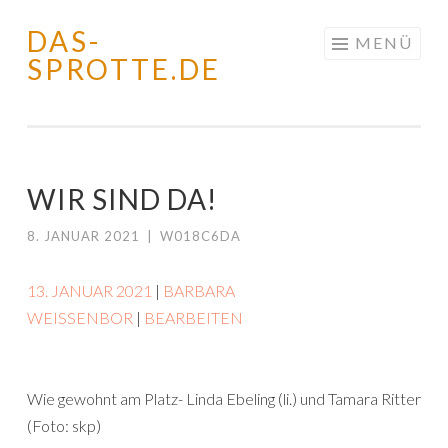
DAS-
Springe
MENÜ
SPROTTE.DE
zum
Inhalt
WIR SIND DA!
8. JANUAR 2021
|
W018C6DA
13. JANUAR 2021
|
BARBARA
WEISSENBOR
|
BEARBEITEN
Wie gewohnt am Platz- Linda Ebeling (li.) und Tamara Ritter
(Foto: skp)