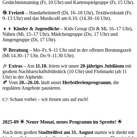
Gedächtnistraining (Fr, 10 Uhr) und Kartenspielgruppe (Fr, 15 Uhr).
🧶
Freizeit
– Handarbeitstreff (Di, 16–18 Uhr), Textilwerkstatt (Fr,
9–13 Uhr) und das Musikcafé am 6.10. (14.30–16 Uhr).
👧👦
Kinder & Jugendliche
– Kids Group (Di & Mi, 16–17 Uhr),
Nähen (Mi, 15–17 Uhr), Mädchengruppe (Do, 17 Uhr) und
Jungengruppe (Di, 17 Uhr).
💬
Beratung
– Mo–Fr, 9–11 Uhr und in der offenen Beratungszeit
(Mi 14.30–17 Uhr, Do 9–11.30 Uhr).
🎉
Extras
– Am
11.10.
feiern wir unser
20-jähriges Jubiläum
mit
großem Nachbarschaftsfrühstück (10 Uhr) und Flohmarkt (ab 11
Uhr) in der Alpheide.
🍂 Vom
20.–26.10.
läuft unser
Herbstferienprogramm
, die
regulären Angebote pausieren.
👉 Schaut vorbei – wir freuen uns auf euch!
2025-09
🌟
Neuer Monat, neues Programm im Sprotte!
🌟
Nach dem großen
Stadtteilfest am 31. August
starten wir direkt mit