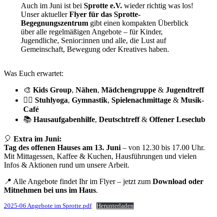
Auch im Juni ist bei
Sprotte e.V.
wieder richtig was los!
Unser aktueller
Flyer für das Sprotte-
Begegnungszentrum
gibt einen kompakten Überblick
über alle regelmäßigen Angebote – für Kinder,
Jugendliche, Senior:innen und alle, die Lust auf
Gemeinschaft, Bewegung oder Kreatives haben.
Was Euch erwartet:
🎨
Kids Group
,
Nähen
,
Mädchengruppe
&
Jugendtreff
🧘‍♀️
Stuhlyoga
,
Gymnastik
,
Spielenachmittage
&
Musik-
Café
📚
Hausaufgabenhilfe
,
Deutschtreff
&
Offener Leseclub
🎈
Extra im Juni:
Tag des offenen Hauses am 13. Juni
– von 12.30 bis 17.00 Uhr.
Mit Mittagessen, Kaffee & Kuchen, Hausführungen und vielen
Infos & Aktionen rund um unsere Arbeit.
📍 Alle Angebote findet Ihr im Flyer – jetzt zum
Download oder
Mitnehmen bei uns im Haus
.
2025-06 Angebote im Sprotte.pdf
Herunterladen