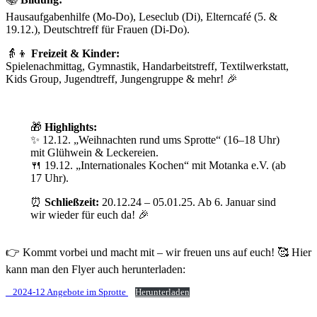
Hausaufgabenhilfe (Mo-Do), Leseclub (Di), Elterncafé (5. &
19.12.), Deutschtreff für Frauen (Di-Do).
👵👦
Freizeit & Kinder:
Spielenachmittag, Gymnastik, Handarbeitstreff, Textilwerkstatt,
Kids Group, Jugendtreff, Jungengruppe & mehr! 🎉
🎁
Highlights:
✨ 12.12. „Weihnachten rund ums Sprotte“ (16–18 Uhr)
mit Glühwein & Leckereien.
🍴 19.12. „Internationales Kochen“ mit Motanka e.V. (ab
17 Uhr).
⏰
Schließzeit:
20.12.24 – 05.01.25. Ab 6. Januar sind
wir wieder für euch da! 🎉
👉 Kommt vorbei und macht mit – wir freuen uns auf euch! 🥰 Hier
kann man den Flyer auch herunterladen:
_ 2024-12 Angebote im Sprotte
Herunterladen