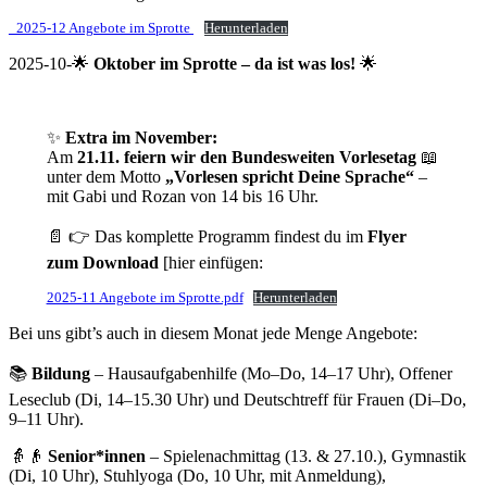
_2025-12 Angebote im Sprotte
Herunterladen
2025-10-🌟
Oktober im Sprotte – da ist was los!
🌟
✨
Extra im November:
Am
21.11. feiern wir den Bundesweiten Vorlesetag
📖
unter dem Motto
„Vorlesen spricht Deine Sprache“
–
mit Gabi und Rozan von 14 bis 16 Uhr.
📄 👉 Das komplette Programm findest du im
Flyer
zum Download
[hier einfügen:
2025-11 Angebote im Sprotte.pdf
Herunterladen
Bei uns gibt’s auch in diesem Monat jede Menge Angebote:
📚
Bildung
– Hausaufgabenhilfe (Mo–Do, 14–17 Uhr), Offener
Leseclub (Di, 14–15.30 Uhr) und Deutschtreff für Frauen (Di–Do,
9–11 Uhr).
👵👴
Senior*innen
– Spielenachmittag (13. & 27.10.), Gymnastik
(Di, 10 Uhr), Stuhlyoga (Do, 10 Uhr, mit Anmeldung),