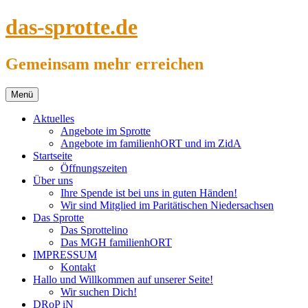
Springe
das-sprotte.de
zum
Inhalt
Gemeinsam mehr erreichen
Menü
Aktuelles
Angebote im Sprotte
Angebote im familienhORT und im ZidA
Startseite
Öffnungszeiten
Über uns
Ihre Spende ist bei uns in guten Händen!
Wir sind Mitglied im Paritätischen Niedersachsen
Das Sprotte
Das Sprottelino
Das MGH familienhORT
IMPRESSUM
Kontakt
Hallo und Willkommen auf unserer Seite!
Wir suchen Dich!
DRoP iN