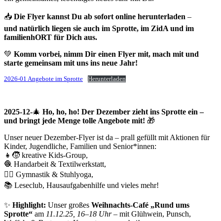
📥
Die Flyer kannst Du ab sofort online herunterladen
–
und natürlich liegen sie auch im Sprotte, im ZidA und im
familienhORT für Dich aus.
💚
Komm vorbei, nimm Dir einen Flyer mit, mach mit und
starte gemeinsam mit uns ins neue Jahr!
2026-01 Angebote im Sprotte
Herunterladen
2025-12-
🎄
Ho, ho, ho! Der Dezember zieht ins Sprotte ein –
und bringt jede Menge tolle Angebote mit!
🎁
Unser neuer Dezember-Flyer ist da – prall gefüllt mit Aktionen für
Kinder, Jugendliche, Familien und Senior*innen:
👧🧒 kreative Kids-Group,
🧶 Handarbeit & Textilwerkstatt,
🤸‍♀️ Gymnastik & Stuhlyoga,
📚 Leseclub, Hausaufgabenhilfe und vieles mehr!
✨
Highlight:
Unser großes
Weihnachts-Café „Rund ums
Sprotte“
am
11.12.25, 16–18 Uhr
– mit Glühwein, Punsch,