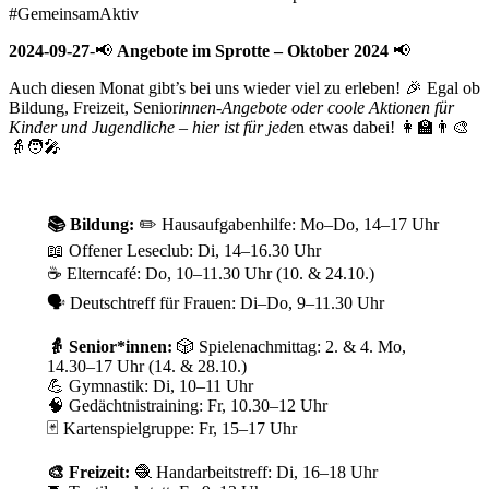
#GemeinsamAktiv
2024-09-27
-📢
Angebote im Sprotte – Oktober 2024
📢
Auch diesen Monat gibt’s bei uns wieder viel zu erleben! 🎉 Egal ob
Bildung, Freizeit, Senior
innen-Angebote oder coole Aktionen für
Kinder und Jugendliche – hier ist für jede
n etwas dabei! 👩‍🏫👨‍🎨
👵🧑‍🎤
📚 Bildung:
✏️ Hausaufgabenhilfe: Mo–Do, 14–17 Uhr
📖 Offener Leseclub: Di, 14–16.30 Uhr
☕ Elterncafé: Do, 10–11.30 Uhr (10. & 24.10.)
🗣️ Deutschtreff für Frauen: Di–Do, 9–11.30 Uhr
👵 Senior*innen:
🎲 Spielenachmittag: 2. & 4. Mo,
14.30–17 Uhr (14. & 28.10.)
💪 Gymnastik: Di, 10–11 Uhr
🧠 Gedächtnistraining: Fr, 10.30–12 Uhr
🃏 Kartenspielgruppe: Fr, 15–17 Uhr
🎨 Freizeit:
🧶 Handarbeitstreff: Di, 16–18 Uhr