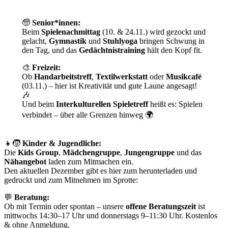
🧓
Senior*innen:
Beim
Spielenachmittag
(10. & 24.11.) wird gezockt und
gelacht,
Gymnastik
und
Stuhlyoga
bringen Schwung in
den Tag, und das
Gedächtnistraining
hält den Kopf fit.
🎨
Freizeit:
Ob
Handarbeitstreff
,
Textilwerkstatt
oder
Musikcafé
(03.11.) – hier ist Kreativität und gute Laune angesagt!
🎶
Und beim
Interkulturellen Spieletreff
heißt es: Spielen
verbindet – über alle Grenzen hinweg 🌍
👧🧒
Kinder & Jugendliche:
Die
Kids Group
,
Mädchengruppe
,
Jungengruppe
und das
Nähangebot
laden zum Mitmachen ein.
Den aktuellen Dezember gibt es hier zum herunterladen und
gedruckt und zum Mitnehmen im Sprotte:
💬
Beratung:
Ob mit Termin oder spontan – unsere
offene Beratungszeit
ist
mittwochs 14:30–17 Uhr und donnerstags 9–11:30 Uhr. Kostenlos
& ohne Anmeldung.