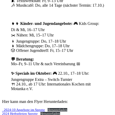
🧵 Textilwerkstatt: Fr, 9–13 Uhr
🎶 Musikcafé: Do, alle 14 Tage (nächster Termin: 17.10.)
👧👦 Kinder- und Jugendangebote:
🎮 Kids Group:
Di & Mi, 16–17 Uhr
✂️ Nähen: Mi, 15–17 Uhr
👦 Jungengruppe: Do, 17–18 Uhr
👧 Mädchengruppe: Do, 17–18 Uhr
🎲 Offener Jugendtreff: Fr, 15–17 Uhr
💬 Beratung:
Mo–Fr, 9–11 Uhr & nach Vereinbarung 📅
✨ Specials im Oktober:
🎮 22.10., 17–18 Uhr:
Jungengruppe Extra – Switch-Turnier
🍴 24.10., ab 17 Uhr: Internationales Kochen mit
Motanka e.V.
Hier kann man den Flyer Herunterladen:
_2024-10 Angebote im Sprotte
Herunterladen
2024 Herbstferien Sprotte
Herunterladen