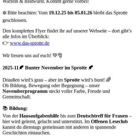
Waffeln & Bratwurst. Kommt gerne vorbei!
❄️ Bitte beachten: Vom
19.12.25 bis 05.01.26
bleibt das Sprotte
geschlossen.
Den kompletten Flyer findet ihr auf unserer Webseite – dort gibt’s
alle Infos im Überblick:
👉
www.das-sprotte.de
Wir freuen uns auf euch! 💚🎅
2025-11🍂 Bunter November im Sprotte 🍂
Draußen wird’s grau – aber im
Sprotte
wird’s bunt! 🌈
Ob Bildung, Bewegung oder Begegnung – unser
Novemberprogramm
steckt voller Farbe, Freude und
Gemeinschaft.
📚
Bildung:
Von der
Hausaufgabenhilfe
bis zum
Deutschtreff für Frauen
–
hier wird gelernt, gelacht und unterstützt. Im
Offenen Leseclub
kannst du dienstags gemeinsam mit anderen in spannende
Geschichten eintauchen.