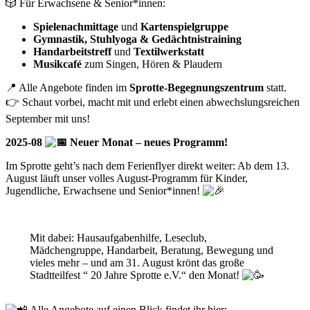
🎲 Für Erwachsene & Senior*innen:
Spielenachmittage
und
Kartenspielgruppe
Gymnastik, Stuhlyoga & Gedächtnistraining
Handarbeitstreff
und
Textilwerkstatt
Musikcafé
zum Singen, Hören & Plaudern
📍 Alle Angebote finden im
Sprotte-Begegnungszentrum
statt.
👉 Schaut vorbei, macht mit und erlebt einen abwechslungsreichen
September mit uns!
2025-08
Neuer Monat – neues Programm!
Im
Sprotte geht’s nach dem Ferienflyer direkt weiter: Ab dem 13.
August läuft unser volles August-Programm für Kinder,
Jugendliche, Erwachsene und Senior*innen!
Mit dabei: Hausaufgabenhilfe, Leseclub,
Mädchengruppe, Handarbeit, Beratung, Bewegung und
vieles mehr – und am 31. August krönt das große
Stadtteilfest “ 20 Jahre Sprotte e.V.“ den Monat!
Alle Angebote auf einen Blick findet ihr hier: