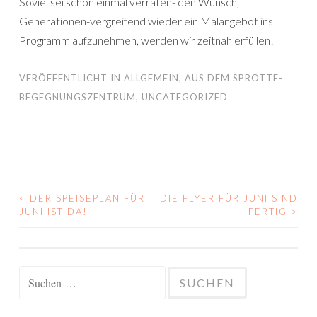
Soviel sei schon einmal verraten- den Wunsch,
Generationen-vergreifend wieder ein Malangebot ins
Programm aufzunehmen, werden wir zeitnah erfüllen!
VERÖFFENTLICHT IN
ALLGEMEIN
,
AUS DEM SPROTTE-
BEGEGNUNGSZENTRUM
,
UNCATEGORIZED
<
DER SPEISEPLAN FÜR
DIE FLYER FÜR JUNI SIND
BEITRAGS-
JUNI IST DA!
FERTIG
>
NAVIGATION
Suchen
nach: