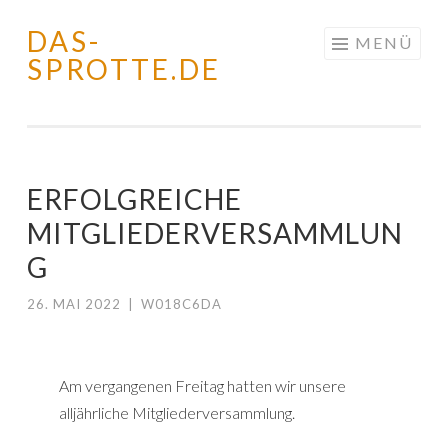
DAS-
Springe
MENÜ
SPROTTE.DE
zum
Inhalt
ERFOLGREICHE
MITGLIEDERVERSAMMLUN
G
26. MAI 2022
|
W018C6DA
Am vergangenen Freitag hatten wir unsere
alljährliche Mitgliederversammlung.