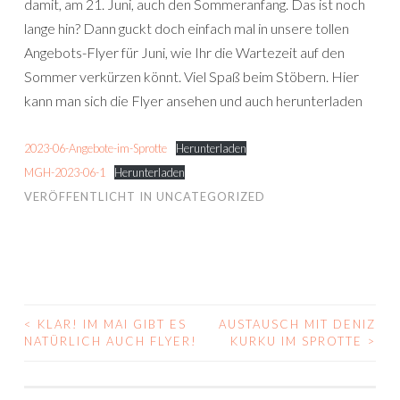
damit, am 21. Juni, auch den Sommeranfang. Das ist noch
lange hin? Dann guckt doch einfach mal in unsere tollen
Angebots-Flyer für Juni, wie Ihr die Wartezeit auf den
Sommer verkürzen könnt. Viel Spaß beim Stöbern. Hier
kann man sich die Flyer ansehen und auch herunterladen
2023-06-Angebote-im-Sprotte
Herunterladen
MGH-2023-06-1
Herunterladen
VERÖFFENTLICHT IN
UNCATEGORIZED
<
KLAR! IM MAI GIBT ES
AUSTAUSCH MIT DENIZ
BEITRAGS-
NATÜRLICH AUCH FLYER!
KURKU IM SPROTTE
>
NAVIGATION