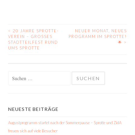
<
20 JAHRE SPROTTE-
NEUER MONAT, NEUES
BEITRAGS-
VEREIN – GROSSES S
PROGRAMM IM SPROTTE!
TADTTEILFEST RUND U
🌟
>
NAVIGATION
MS SPROTTE
Suchen
nach:
NEUESTE BEITRÄGE
Augustprogramm startet nach der Sommerpause – Sprotte und ZidA
freuen sich auf viele Besucher