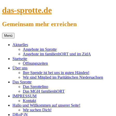
Springe
das-sprotte.de
zum
Inhalt
Gemeinsam mehr erreichen
Menü
Aktuelles
Angebote im Sprotte
Angebote im familienhORT und im ZidA
Startseite
Öffnungszeiten
Über uns
Ihre Spende ist bei uns in guten Händen!
Wir sind Mitglied im Paritätischen Niedersachsen
Das Sprotte
Das Sprottelino
Das MGH familienhORT
IMPRESSUM
Kontakt
Hallo und Willkommen auf unserer Seite!
Wir suchen Dich!
DRoP iN