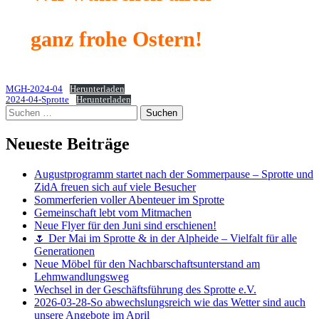
ganz frohe Ostern!
MGH-2024-04
Herunterladen
2024-04-Sprotte
Herunterladen
Suchen
nach:
Neueste Beiträge
Augustprogramm startet nach der Sommerpause – Sprotte und
ZidA freuen sich auf viele Besucher
Sommerferien voller Abenteuer im Sprotte
Gemeinschaft lebt vom Mitmachen
Neue Flyer für den Juni sind erschienen!
🌷 Der Mai im Sprotte & in der Alpheide – Vielfalt für alle
Generationen
Neue Möbel für den Nachbarschaftsunterstand am
Lehmwandlungsweg
Wechsel in der Geschäftsführung des Sprotte e.V.
2026-03-28-So abwechslungsreich wie das Wetter sind auch
unsere Angebote im April