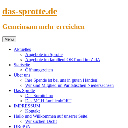
Springe
das-sprotte.de
zum
Inhalt
Gemeinsam mehr erreichen
Menü
Aktuelles
Angebote im Sprotte
Angebote im familienhORT und im ZidA
Startseite
Öffnungszeiten
Über uns
Ihre Spende ist bei uns in guten Händen!
Wir sind Mitglied im Paritätischen Niedersachsen
Das Sprotte
Das Sprottelino
Das MGH familienhORT
IMPRESSUM
Kontakt
Hallo und Willkommen auf unserer Seite!
Wir suchen Dich!
DRoP iN