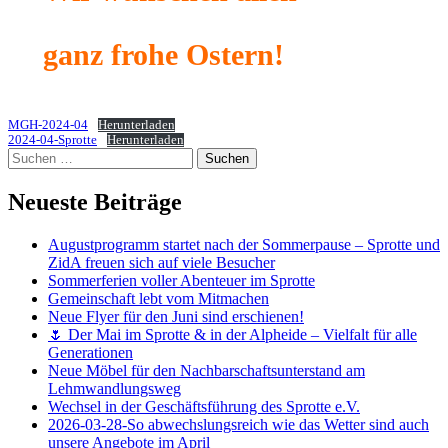
ganz frohe Ostern!
MGH-2024-04
Herunterladen
2024-04-Sprotte
Herunterladen
Suchen
nach:
Neueste Beiträge
Augustprogramm startet nach der Sommerpause – Sprotte und
ZidA freuen sich auf viele Besucher
Sommerferien voller Abenteuer im Sprotte
Gemeinschaft lebt vom Mitmachen
Neue Flyer für den Juni sind erschienen!
🌷 Der Mai im Sprotte & in der Alpheide – Vielfalt für alle
Generationen
Neue Möbel für den Nachbarschaftsunterstand am
Lehmwandlungsweg
Wechsel in der Geschäftsführung des Sprotte e.V.
2026-03-28-So abwechslungsreich wie das Wetter sind auch
unsere Angebote im April